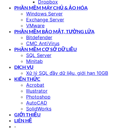
Dropbox
PHẦN MỀM MÁY CHỦ & ẢO HÓA
Windows Server
Exchange Server
VMware
PHẦN MỀM BẢO MẬT, TƯỜNG LỬA
Bitdefender
CMC AntiVirus
PHẦN MỀM CƠ SỞ DỮ LIỆU
SQL Server
Minitab
DỊCH VỤ
Xử lý SQL đầy dữ liệu, giới hạn 10GB
KIẾN THỨC
Acrobat
Illustrator
Photoshop
AutoCAD
SolidWorks
GIỚI THIỆU
LIÊN HỆ
-