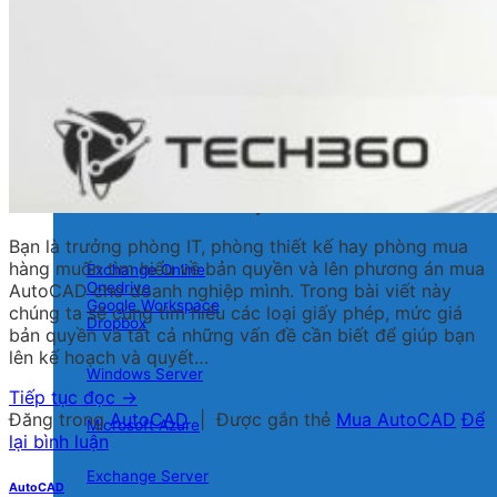
Teams
Google Meet
Chỉnh sửa PDF
Adobe Acrobat
Nitro PDF
PDF Exchange
Foxit
Email & lưu trữ đám mây
Bạn là trưởng phòng IT, phòng thiết kế hay phòng mua
hàng muốn tìm hiểu về bản quyền và lên phương án mua
Exchange Online
Onedrive
AutoCAD cho doanh nghiệp mình. Trong bài viết này
Google Workspace
chúng ta sẽ cùng tìm hiểu các loại giấy phép, mức giá
Dropbox
bản quyền và tất cả những vấn đề cần biết để giúp bạn
lên kế hoạch và quyết…
Windows Server
Tiếp tục đọc
→
Đăng trong
AutoCAD
|
Được gắn thẻ
Mua AutoCAD
Để
Microsoft Azure
lại bình luận
Exchange Server
AutoCAD