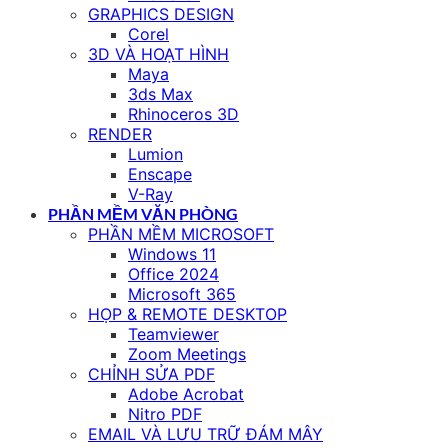
GRAPHICS DESIGN
Corel
3D VÀ HOẠT HÌNH
Maya
3ds Max
Rhinoceros 3D
RENDER
Lumion
Enscape
V-Ray
PHẦN MỀM VĂN PHÒNG
PHẦN MỀM MICROSOFT
Windows 11
Office 2024
Microsoft 365
HỌP & REMOTE DESKTOP
Teamviewer
Zoom Meetings
CHỈNH SỬA PDF
Adobe Acrobat
Nitro PDF
EMAIL VÀ LƯU TRỮ ĐÁM MÂY