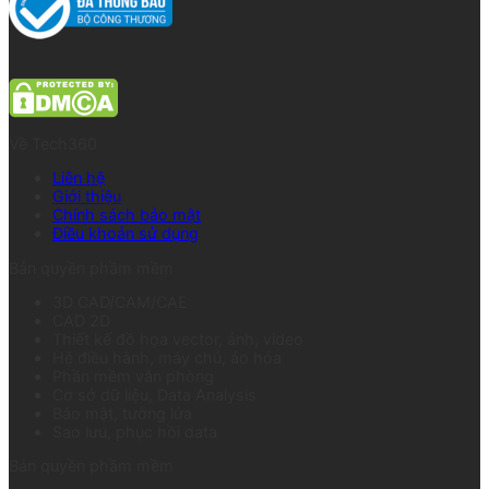
Về Tech360
Liên hệ
Giới thiệu
Chính sách bảo mật
Điều khoản sử dụng
Bản quyền phầm mềm
3D CAD/CAM/CAE
CAD 2D
Thiết kế đồ họa vector, ảnh, video
Hệ điều hành, máy chủ, ảo hóa
Phần mềm văn phòng
Cơ sở dữ liệu, Data Analysis
Bảo mật, tường lửa
Sao lưu, phục hồi data
Bản quyền phầm mềm