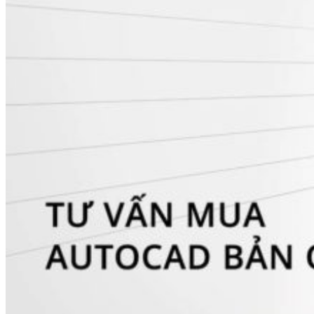
3ds Max
Maya
Rhinoceros 3D
Phần mềm Render
Chaos V-Ray
Chaos Enscape
Chaos Corona
Lumion
Keyshot
Phần mềm Microsoft
Windows 11
Microsoft 365
Office 2024
Project
Visio
Visual Studio
Họp & Remote Desktop
TeamViewer
Zoom