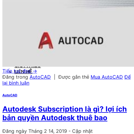
Tableau
DỊCH VỤ
Xử lý SQL đầy dữ liệu 10GB
DỰ ÁN ĐÃ THỰC HIỆN
KIẾN THỨC
Mastercam
AutoCAD
PTC Creo
Photoshop
Acrobat
Illustrator
SolidWorks
GIỚI THIỆU
Tiếp tục đọc
→
LIÊN HỆ
Đăng trong
AutoCAD
|
Được gắn thẻ
Mua AutoCAD
Để
lại bình luận
AutoCAD
Autodesk Subscription là gì? lợi ích
bản quyền Autodesk thuê bao
Đăng ngày
Tháng 2 14, 2019
- Cập nhật