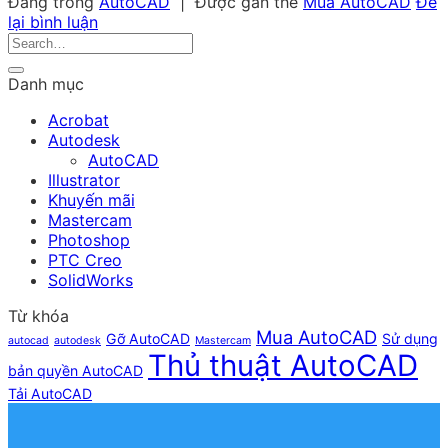
Đăng trong
AutoCAD
|
Được gắn thẻ
Mua AutoCAD
Để
lại bình luận
Danh mục
Acrobat
Autodesk
AutoCAD
Illustrator
Khuyến mãi
Mastercam
Photoshop
PTC Creo
SolidWorks
Từ khóa
Mua AutoCAD
Gỡ AutoCAD
Sử dụng
autocad
autodesk
Mastercam
Thủ thuật AutoCAD
bản quyền AutoCAD
Tải AutoCAD