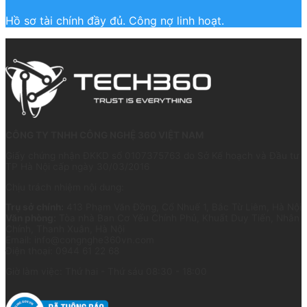
Hồ sơ tài chính đầy đủ. Công nợ linh hoạt.
CÔNG TY TNHH CÔNG NGHỆ 360 VIỆT NAM
Giấy chứng nhận ĐKKD số 0107375763 do Sở Kế hoạch và Đầu tư
TP Hà Nội cấp ngày 30/03/2016
Chịu trách nhiệm nội dung:
Trụ sở chính:
413 Phạm Văn Đồng, Cổ Nhuế 1, Bắc Từ Liêm, Hà Nội
Văn phòng:
Tòa nhà Ban Cơ Yếu Chính Phủ, Khuất Duy Tiến, Nhân
Chính, Thanh Xuân, Hà Nội
Email: info@congnghe360vn.com
Điện thoại: 0944 61 22 68
Giờ làm việc: Thứ hai - Thứ sáu 08:30 - 18:00