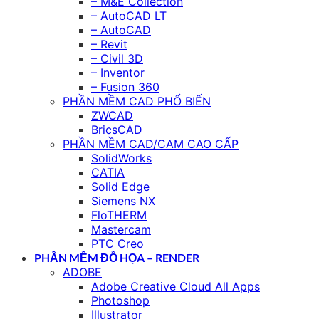
– M&E Collection
– AutoCAD LT
– AutoCAD
– Revit
– Civil 3D
– Inventor
– Fusion 360
PHẦN MỀM CAD PHỔ BIẾN
ZWCAD
BricsCAD
PHẦN MỀM CAD/CAM CAO CẤP
SolidWorks
CATIA
Solid Edge
Siemens NX
FloTHERM
Mastercam
PTC Creo
PHẦN MỀM ĐỒ HỌA – RENDER
ADOBE
Adobe Creative Cloud All Apps
Photoshop
Illustrator