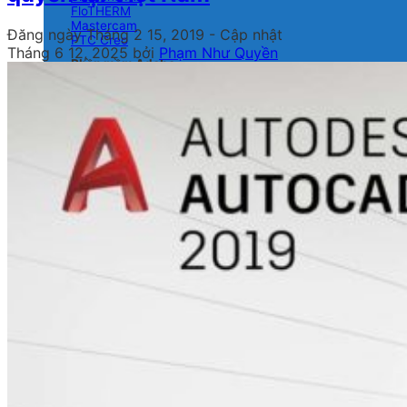
FloTHERM
Mastercam
Đăng ngày
Tháng 2 15, 2019
- Cập nhật
PTC Creo
Tháng 6 12, 2025
bởi
Phạm Như Quyền
Phần mềm Adobe
All apps
Photoshop
Illustrator
Premiere Pro
Lightroom
After Effects
Audition
Substance 3D
Graphics Design
Canva
Corel
Đồ họa 3D và hoạt hình