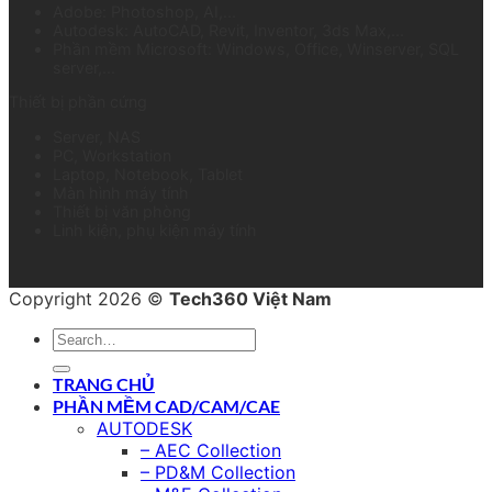
Adobe: Photoshop, AI,...
Autodesk: AutoCAD, Revit, Inventor, 3ds Max,...
Phần mềm Microsoft: Windows, Office, Winserver, SQL
server,...
Thiết bị phần cứng
Server, NAS
PC, Workstation
Laptop, Notebook, Tablet
Màn hình máy tính
Thiết bị văn phòng
Linh kiện, phụ kiện máy tính
Copyright 2026 ©
Tech360 Việt Nam
TRANG CHỦ
PHẦN MỀM CAD/CAM/CAE
AUTODESK
– AEC Collection
– PD&M Collection