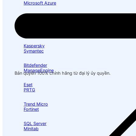
Microsoft Azure
Exchange Server
VMware
Kaspersky
Symantec
Bitdefender
ManageEngine
Bản quyền 100% chính hãng từ đại lý ủy quyền.
Eset
PRTG
Trend Micro
Fortinet
SQL Server
Minitab