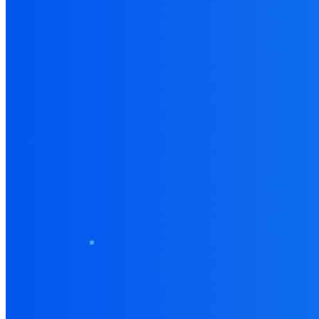
AEC Collection
PDMC Collection
M&E Collection
AutoCAD LT
AutoCAD toolsets
Revit
Civil 3D
Inventor
Fusion 360
Phần mềm CAD phổ biến
ZWCAD
ProgeCAD
BricsCAD
SketchUp
Rhinoceros 3D
Unity
Phần mềm CAD/CAM cao cấp
SolidWorks
Catia