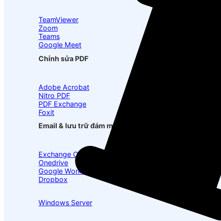
TeamViewer
Zoom
Teams
Google Meet
Chỉnh sửa PDF
Adobe Acrobat
Nitro PDF
PDF Exchange
Foxit
Email & lưu trữ đám mây
Exchange Online
Onedrive
Google Workspace
Dropbox
Windows Server