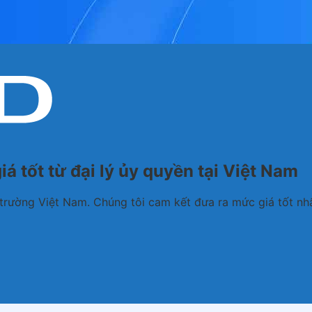
 tốt từ đại lý ủy quyền tại Việt Nam
trường Việt Nam. Chúng tôi cam kết đưa ra mức giá tốt nhấ