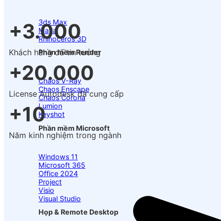
3ds Max
+3.000
Maya
Rhinoceros 3D
Khách hàng đã tin tưởng
Phần mềm Render
+20.000
Chaos V-Ray
Chaos Enscape
License Autodesk đã cung cấp
Chaos Corona
Lumion
+10
Keyshot
Phần mềm Microsoft
Năm kinh nghiệm trong ngành
Windows 11
Microsoft 365
Office 2024
Project
Visio
Visual Studio
Họp & Remote Desktop