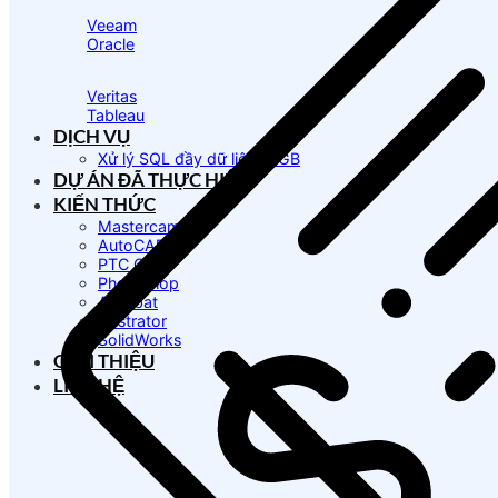
Veeam
Oracle
Veritas
Tableau
DỊCH VỤ
Xử lý SQL đầy dữ liệu 10GB
DỰ ÁN ĐÃ THỰC HIỆN
KIẾN THỨC
Mastercam
AutoCAD
PTC Creo
Photoshop
Acrobat
Illustrator
SolidWorks
GIỚI THIỆU
LIÊN HỆ