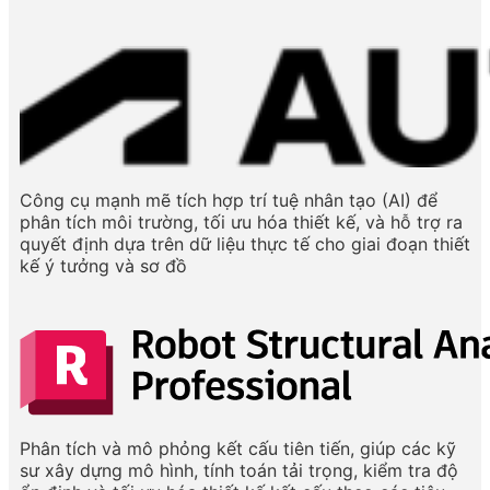
Công
cụ mạnh mẽ tích
hợp trí tuệ nhân
tạo (AI) để
phân
tích môi trườ
ng, tối ưu hóa
thiết kế, và
hỗ trợ ra
quyế
t định dựa trên
dữ liệu thực
tế cho giai đoạn thiết
kế ý tưởng và sơ đồ
Phân tích và mô phỏng kết cấu tiên tiến, giúp các kỹ
sư xây dựng mô hình, tính toán tải trọng, kiểm tra độ