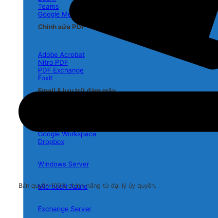
Teams
Google Meet
Chỉnh sửa PDF
Adobe Acrobat
Nitro PDF
PDF Exchange
Foxit
Email & lưu trữ đám mây
Exchange Online
Onedrive
Google Workspace
Dropbox
Windows Server
Bản quyền 100% chính hãng từ đại lý ủy quyền.
Microsoft Azure
Exchange Server