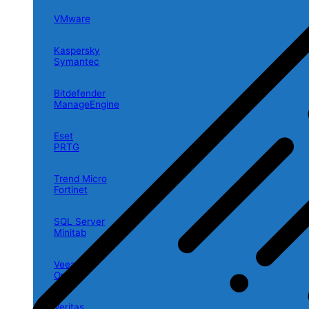
VMware
Kaspersky
Symantec
Bitdefender
ManageEngine
Eset
PRTG
Trend Micro
Fortinet
SQL Server
Minitab
Veeam
Oracle
Veritas