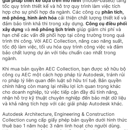
giải pháp thiết kế dựa trên mô hình
(model-based) tăng
tốc quy trình thiết kế và hỗ trợ quy trình làm việc tích
hợp cho sự phối hợp đa ngành. Các công cụ
phân tích,
mô phỏng, hình ảnh hóa
cải thiện chất lượng thiết kế và
đảm bảo tính khả thi trong xây dựng.
Công cụ điều phối
xây dựng
và
mô phỏng lịch trình
giúp giảm chi phí và
hạn chế các vấn đề phối hợp tại công trường trong quá
trình thi công. Với AEC Collection, nâng cao năng suất,
tốc độ làm việc, tối ưu hóa quy trình công việc và đảm
bảo chất lượng dự án với tiêu chuẩn cao nhất trong
ngành.
Khi mua bản quyền AEC Collection, bạn được sở hữu bộ
công cụ AEC một cách hợp pháp từ Autodesk, tránh rủi
ro pháp lý liên quan đến luật sở hữu trí tuệ. Bản quyền
chính hãng còn mang lại nhiều lợi ích quan trọng khác
cho doanh nghiệp, từ việc tiếp cận đầy đủ tính năng,
nhận hỗ trợ kỹ thuật chuyên nghiệp đến bảo mật dữ liệu
và khả năng tích hợp với các giải pháp Autodesk khác.
Autodesk Architecture, Engineering & Construction
Collection cung cấp giấy phép bản quyền dưới hình thức
thuê bao 1 năm hoặc 3 năm linh hoạt cho người dùng.