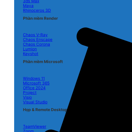
3ds Max
Maya
Rhinoceros 3D
Phần mềm Render
Chaos V-Ray
Chaos Enscape
Chaos Corona
Lumion
Keyshot
Phần mềm Microsoft
Windows 11
Microsoft 365
Office 2024
Project
Visio
Visual Studio
Họp & Remote Desktop
TeamViewer
Zoom