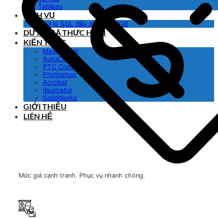
Tableau
DỊCH VỤ
Xử lý SQL đầy dữ liệu 10GB
DỰ ÁN ĐÃ THỰC HIỆN
KIẾN THỨC
Mastercam
AutoCAD
PTC Creo
Photoshop
Acrobat
Illustrator
SolidWorks
GIỚI THIỆU
LIÊN HỆ
Mức giá cạnh tranh. Phục vụ nhanh chóng.