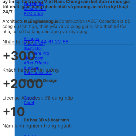
uy tín tại thị trường Việt Nam. Chúng cam kết đưa ra mức giá
FloTHERM
tốt nhất, giao hàng nhanh nhất và phương án hỗ trợ kỹ thuật
Mastercam
24/7.
PTC Creo
Architecture, Engineering & Construction (AEC) Collection là bộ
Phần mềm Adobe
công cụ tích hợp, thiết yếu và vô cùng giá trị cho thiết kế tòa
nhà, cơ sở hạ tầng dân dụng và xây dựng
All apps
Nhận báo giá
0944 61 22 68
Photoshop
Illustrator
+300
Premiere Pro
Lightroom
After Effects
Audition
Khách hàng đã tin tưởng
Substance 3D
+2000
Graphics Design
License Autodesk đã cung cấp
Canva
Corel
+10
Đồ họa 3D và hoạt hình
Năm kinh nghiệm trong ngành