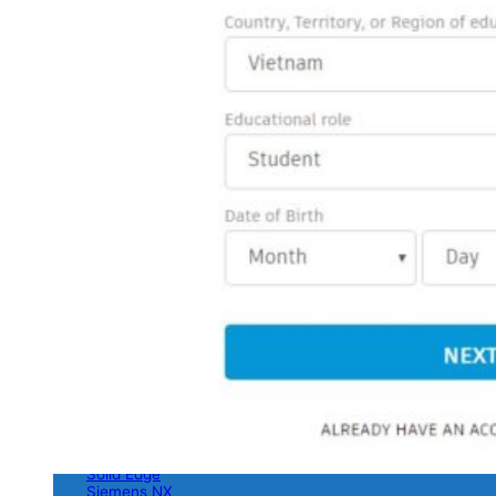
AEC Collection
PDMC Collection
M&E Collection
AutoCAD LT
AutoCAD toolsets
Revit
Civil 3D
Inventor
Fusion 360
Phần mềm CAD phổ biến
ZWCAD
ProgeCAD
BricsCAD
SketchUp
Rhinoceros 3D
Unity
Phần mềm CAD/CAM cao cấp
SolidWorks
Catia
Solid Edge
Siemens NX