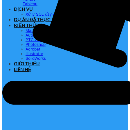
Tableau
DỊCH VỤ
Xử lý SQL đầy dữ liệu 10GB
DỰ ÁN ĐÃ THỰC HIỆN
KIẾN THỨC
Mastercam
AutoCAD
PTC Creo
Photoshop
Acrobat
Illustrator
SolidWorks
GIỚI THIỆU
LIÊN HỆ