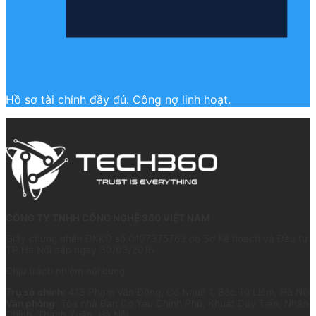
Hồ sơ tài chính đầy đủ. Công nợ linh hoạt.
CÔNG TY TNHH CÔNG NGHỆ 360 VIỆT NAM
Giấy chứng nhận ĐKKD số 0107375763 do Sở Kế hoạch và Đầu tư
TP Hà Nội cấp ngày 30/03/2016
Chịu trách nhiệm nội dung:
Trụ sở chính:
413 Phạm Văn Đồng, Cổ Nhuế 1, Bắc Từ Liêm, Hà Nội
Văn phòng:
Tòa nhà Ban Cơ Yếu Chính Phủ, Khuất Duy Tiến, Nhân
Chính, Thanh Xuân, Hà Nội