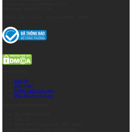
Email: info@congnghe360vn.com
Điện thoại: 0944 61 22 68
Giờ làm việc: Thứ hai - Thứ sáu 08:30 - 18:00
Về Tech360
Liên hệ
Giới thiệu
Chính sách bảo mật
Điều khoản sử dụng
Bản quyền phầm mềm
3D CAD/CAM/CAE
CAD 2D
Thiết kế đồ họa vector, ảnh, video
Hệ điều hành, máy chủ, ảo hóa