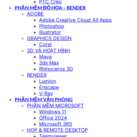
PTC Creo
PHẦN MỀM ĐỒ HỌA – RENDER
ADOBE
Adobe Creative Cloud All Apps
Photoshop
Illustrator
GRAPHICS DESIGN
Corel
3D VÀ HOẠT HÌNH
Maya
3ds Max
Rhinoceros 3D
RENDER
Lumion
Enscape
V-Ray
PHẦN MỀM VĂN PHÒNG
PHẦN MỀM MICROSOFT
Windows 11
Office 2024
Microsoft 365
HỌP & REMOTE DESKTOP
Teamviewer