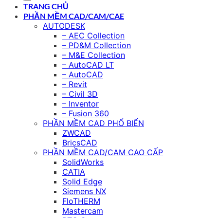
TRANG CHỦ
PHẦN MỀM CAD/CAM/CAE
AUTODESK
– AEC Collection
– PD&M Collection
– M&E Collection
– AutoCAD LT
– AutoCAD
– Revit
– Civil 3D
– Inventor
– Fusion 360
PHẦN MỀM CAD PHỔ BIẾN
ZWCAD
BricsCAD
PHẦN MỀM CAD/CAM CAO CẤP
SolidWorks
CATIA
Solid Edge
Siemens NX
FloTHERM
Mastercam