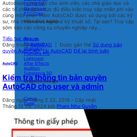
Autodesk cung cấp cho sinh viên, các nhà giáo dục và
FloTHERM
Mastercam
các tổ chức giáo dục đủ điều kiện truy cập miễn phí vào
PTC Creo
cùng một phần mềm AutoCAD được sử dụng bởi các kỹ
sư, nhà thiết kế và nghệ sĩ kỹ thuật số. Tại sao? Truy cập
Phần mềm Adobe
sớm vào các công cụ chuyên nghiệp này…
Tiếp tục đọc
→
All apps
Photoshop
Đăng trong
AutoCAD
|
Được gắn thẻ
Sử dụng bản
Illustrator
quyền AutoCAD
,
Tải AutoCAD
Để lại bình luận
Premiere Pro
Lightroom
After Effects
AutoCAD
Audition
Substance 3D
Kiểm tra thông tin bản quyền
Graphics Design
AutoCAD cho user và admin
Canva
Đăng ngày
Tháng 2 22, 2019
- Cập nhật
Corel
Tháng 12 28, 2024
bởi
Phạm Như Quyền
Đồ họa 3D và hoạt hình