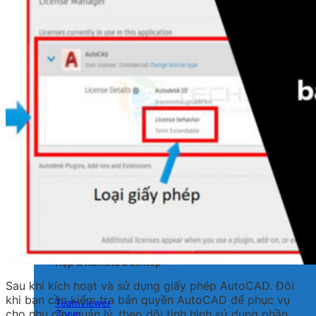
3ds Max
Maya
Rhinoceros 3D
Phần mềm Render
Chaos V-Ray
Chaos Enscape
Chaos Corona
Lumion
Keyshot
Phần mềm Microsoft
Windows 11
Microsoft 365
Office 2024
Project
Visio
Visual Studio
Họp & Remote Desktop
Sau khi kích hoạt và sử dụng giấy phép AutoCAD. Đôi
khi bạn cần kiểm tra bản quyền AutoCAD để phục vụ
TeamViewer
cho nhu cầu quản lý, theo dõi tình hình sử dụng phần
Zoom