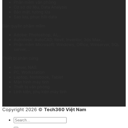
Phần mềm văn phòng
Cơ sở dữ liệu, Data Analysis
Bảo mật, tường lửa
Sao lưu, phục hồi data
Bản quyền phầm mềm
Adobe: Photoshop, AI,...
Autodesk: AutoCAD, Revit, Inventor, 3ds Max,...
Phần mềm Microsoft: Windows, Office, Winserver, SQL
server,...
Thiết bị phần cứng
Server, NAS
PC, Workstation
Laptop, Notebook, Tablet
Màn hình máy tính
Thiết bị văn phòng
Linh kiện, phụ kiện máy tính
Copyright 2026 ©
Tech360 Việt Nam