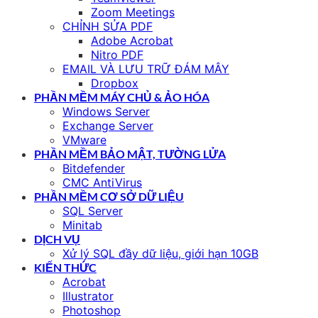
Zoom Meetings
CHỈNH SỬA PDF
Adobe Acrobat
Nitro PDF
EMAIL VÀ LƯU TRỮ ĐÁM MÂY
Dropbox
PHẦN MỀM MÁY CHỦ & ẢO HÓA
Windows Server
Exchange Server
VMware
PHẦN MỀM BẢO MẬT, TƯỜNG LỬA
Bitdefender
CMC AntiVirus
PHẦN MỀM CƠ SỞ DỮ LIỆU
SQL Server
Minitab
DỊCH VỤ
Xử lý SQL đầy dữ liệu, giới hạn 10GB
KIẾN THỨC
Acrobat
Illustrator
Photoshop