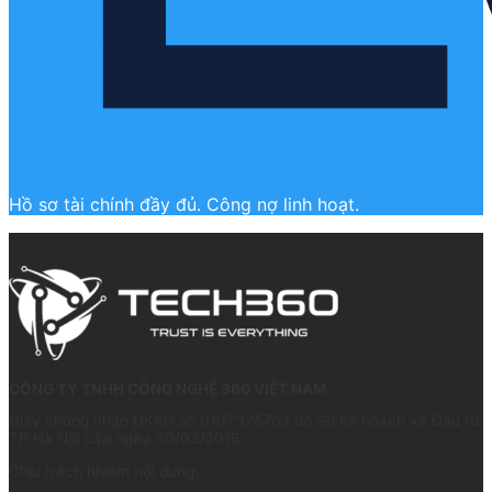
Hồ sơ tài chính đầy đủ. Công nợ linh hoạt.
CÔNG TY TNHH CÔNG NGHỆ 360 VIỆT NAM
Giấy chứng nhận ĐKKD số 0107375763 do Sở Kế hoạch và Đầu tư
TP Hà Nội cấp ngày 30/03/2016
Chịu trách nhiệm nội dung: