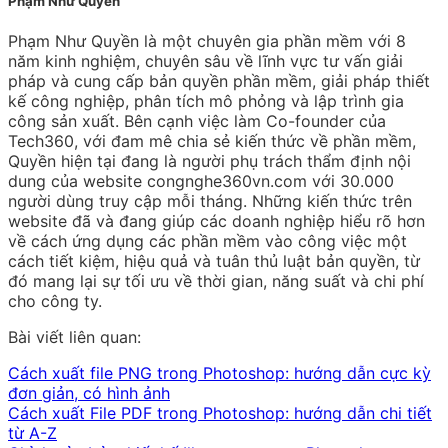
Phạm Như Quyền
Phạm Như Quyền là một chuyên gia phần mềm với 8
năm kinh nghiệm, chuyên sâu về lĩnh vực tư vấn giải
pháp và cung cấp bản quyền phần mềm, giải pháp thiết
kế công nghiệp, phân tích mô phỏng và lập trình gia
công sản xuất. Bên cạnh việc làm Co-founder của
Tech360, với đam mê chia sẻ kiến thức về phần mềm,
Quyền hiện tại đang là người phụ trách thẩm định nội
dung của website congnghe360vn.com với 30.000
người dùng truy cập mỗi tháng. Những kiến thức trên
website đã và đang giúp các doanh nghiệp hiểu rõ hơn
về cách ứng dụng các phần mềm vào công việc một
cách tiết kiệm, hiệu quả và tuân thủ luật bản quyền, từ
đó mang lại sự tối ưu về thời gian, năng suất và chi phí
cho công ty.
Bài viết liên quan:
Cách xuất file PNG trong Photoshop: hướng dẫn cực kỳ
đơn giản, có hình ảnh
Cách xuất File PDF trong Photoshop: hướng dẫn chi tiết
từ A-Z