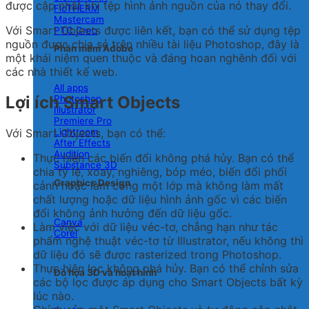
được cập nhật khi tệp hình ảnh nguồn của nó thay đổi.
FloTHERM
Mastercam
Với Smart Objects được liên kết, bạn có thể sử dụng tệp
PTC Creo
nguồn được chia sẻ trên nhiều tài liệu Photoshop, đây là
Phần mềm Adobe
một khái niệm quen thuộc và đáng hoan nghênh đối với
các nhà thiết kế web.
All apps
Lợi ích Smart Objects
Photoshop
Illustrator
Premiere Pro
Lightroom
Với Smart Objects, bạn có thể:
After Effects
Audition
Thực hiện các biến đổi không phá hủy. Bạn có thể
Substance 3D
chia tỷ lệ, xoay, nghiêng, bóp méo, biến đổi phối
Graphics Design
cảnh hoặc làm cong một lớp mà không làm mất
chất lượng hoặc dữ liệu hình ảnh gốc vì các biến
đổi không ảnh hưởng đến dữ liệu gốc.
Canva
Làm việc với dữ liệu véc-tơ, chẳng hạn như tác
Corel
phẩm nghệ thuật véc-tơ từ Illustrator, nếu không thì
dữ liệu đó sẽ được rasterized trong Photoshop.
Thực hiện lọc không phá hủy. Bạn có thể chỉnh sửa
Đồ họa 3D và hoạt hình
các bộ lọc được áp dụng cho Smart Objects bất kỳ
lúc nào.