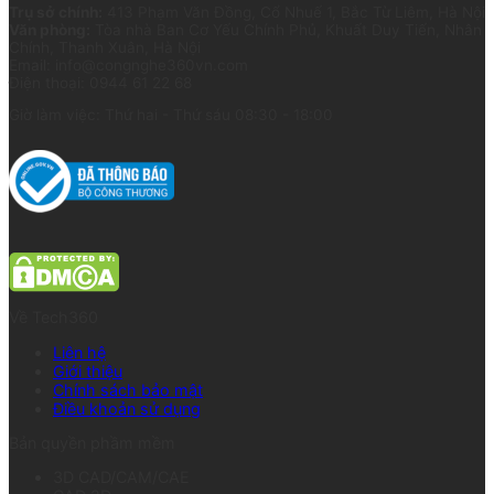
Trụ sở chính:
413 Phạm Văn Đồng, Cổ Nhuế 1, Bắc Từ Liêm, Hà Nội
Văn phòng:
Tòa nhà Ban Cơ Yếu Chính Phủ, Khuất Duy Tiến, Nhân
Chính, Thanh Xuân, Hà Nội
Email: info@congnghe360vn.com
Điện thoại: 0944 61 22 68
Giờ làm việc: Thứ hai - Thứ sáu 08:30 - 18:00
Về Tech360
Liên hệ
Giới thiệu
Chính sách bảo mật
Điều khoản sử dụng
Bản quyền phầm mềm
3D CAD/CAM/CAE