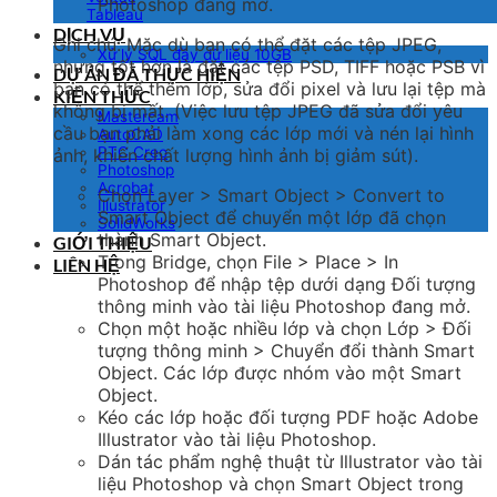
Photoshop đang mở.
Tableau
DỊCH VỤ
Ghi chú:
Mặc dù bạn có thể đặt các tệp JPEG,
Xử lý SQL đầy dữ liệu 10GB
nhưng tốt hơn là đặt các tệp PSD, TIFF hoặc PSB vì
DỰ ÁN ĐÃ THỰC HIỆN
bạn có thể thêm lớp, sửa đổi pixel và lưu lại tệp mà
KIẾN THỨC
không bị mất. (Việc lưu tệp JPEG đã sửa đổi yêu
Mastercam
cầu bạn phải làm xong các lớp mới và nén lại hình
AutoCAD
PTC Creo
ảnh, khiến chất lượng hình ảnh bị giảm sút).
Photoshop
Acrobat
Chọn Layer > Smart Object > Convert to
Illustrator
Smart Object để chuyển một lớp đã chọn
SolidWorks
thành Smart Object.
GIỚI THIỆU
Trong Bridge, chọn File > Place > In
LIÊN HỆ
Photoshop để nhập tệp dưới dạng Đối tượng
thông minh vào tài liệu Photoshop đang mở.
Chọn một hoặc nhiều lớp và chọn Lớp > Đối
tượng thông minh > Chuyển đổi thành Smart
Object. Các lớp được nhóm vào một Smart
Object.
Kéo các lớp hoặc đối tượng PDF hoặc Adobe
Illustrator vào tài liệu Photoshop.
Dán tác phẩm nghệ thuật từ Illustrator vào tài
liệu Photoshop và chọn Smart Object trong