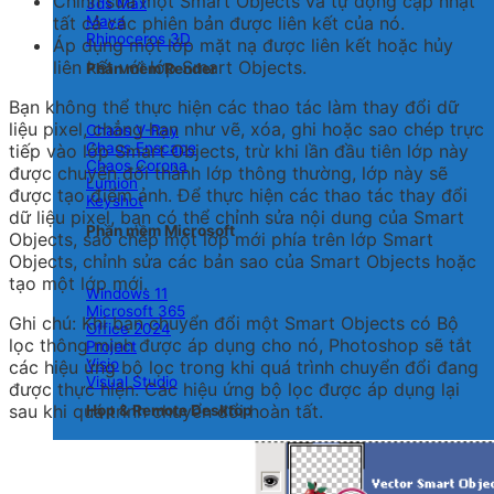
Chỉnh sửa một Smart Objects và tự động cập nhật
3ds Max
tất cả các phiên bản được liên kết của nó.
Maya
Rhinoceros 3D
Áp dụng một lớp mặt nạ được liên kết hoặc hủy
liên kết với lớp Smart Objects.
Phần mềm Render
Bạn không thể thực hiện các thao tác làm thay đổi dữ
liệu pixel, chẳng hạn như vẽ, xóa, ghi hoặc sao chép trực
Chaos V-Ray
Chaos Enscape
tiếp vào lớp Smart Objects, trừ khi lần đầu tiên lớp này
Chaos Corona
được chuyển đổi thành lớp thông thường, lớp này sẽ
Lumion
được tạo điểm ảnh. Để thực hiện các thao tác thay đổi
Keyshot
dữ liệu pixel, bạn có thể chỉnh sửa nội dung của Smart
Phần mềm Microsoft
Objects, sao chép một lớp mới phía trên lớp Smart
Objects, chỉnh sửa các bản sao của Smart Objects hoặc
tạo một lớp mới.
Windows 11
Microsoft 365
Ghi chú:
Khi bạn chuyển đổi một Smart Objects có Bộ
Office 2024
lọc thông minh được áp dụng cho nó, Photoshop sẽ tắt
Project
Visio
các hiệu ứng bộ lọc trong khi quá trình chuyển đổi đang
Visual Studio
được thực hiện. Các hiệu ứng bộ lọc được áp dụng lại
sau khi quá trình chuyển đổi hoàn tất.
Họp & Remote Desktop
TeamViewer
Zoom