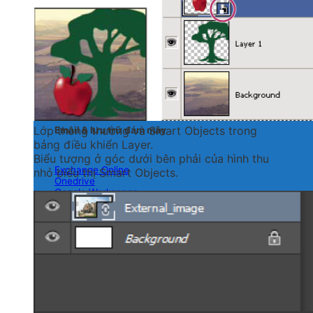
Teams
Google Meet
Chỉnh sửa PDF
Adobe Acrobat
Nitro PDF
PDF Exchange
Foxit
Lớp thông thường và Smart Objects trong
Email & lưu trữ đám mây
bảng điều khiển Layer.
Biểu tượng ở góc dưới bên phải của hình thu
Exchange Online
nhỏ biểu thị Smart Objects.
Onedrive
Google Workspace
Dropbox
Windows Server
Microsoft Azure
Exchange Server