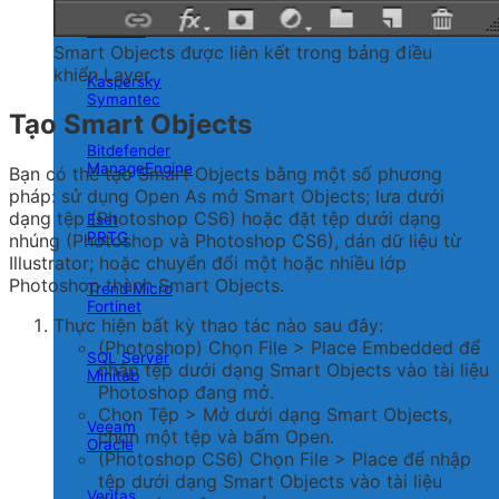
VMware
Smart Objects được liên kết trong bảng điều
khiển Layer.
Kaspersky
Symantec
Tạo Smart Objects
Bitdefender
ManageEngine
Bạn có thể tạo Smart Objects bằng một số phương
pháp: sử dụng Open As mở Smart Objects; lưa dưới
dạng tệp (Photoshop CS6) hoặc đặt tệp dưới dạng
Eset
PRTG
nhúng (Photoshop và Photoshop CS6), dán dữ liệu từ
Illustrator; hoặc chuyển đổi một hoặc nhiều lớp
Photoshop thành Smart Objects.
Trend Micro
Fortinet
Thực hiện bất kỳ thao tác nào sau đây:
(Photoshop) Chọn File > Place Embedded để
SQL Server
nhập tệp dưới dạng Smart Objects vào tài liệu
Minitab
Photoshop đang mở.
Chọn Tệp > Mở dưới dạng Smart Objects,
Veeam
chọn một tệp và bấm Open.
Oracle
(Photoshop CS6) Chọn File > Place để nhập
tệp dưới dạng Smart Objects vào tài liệu
Veritas