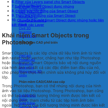
Filter của Layers panel cho Smart Objects
AEC Collection
Sao chép Smart Object được nhúng
PDMC Collection
Chỉnh sửa nội dung của Smart Object
M&E Collection
Thay thế nội dung của Smart Object
AutoCAD LT
Chuyển đổi một Smart Object được nhúng hoặc liên
AutoCAD toolsets
Revit
kết thành các Layer
Civil 3D
Inventor
Khái niệm Smart Objects trong
Fusion 360
Photoshop
Phần mềm CAD phổ biến
Smart Objects là các lớp chứa dữ liệu hình ảnh từ hình
ZWCAD
ảnh raster hoặc vector, chẳng hạn như tệp Photoshop
ProgeCAD
hoặc Illustrator. Smart Objects bảo vệ nội dung nguồn
BricsCAD
của hình ảnh với tất cả các đặc điểm ban đầu của nó,
SketchUp
Rhinoceros 3D
cho phép bạn thực hiện chỉnh sửa không phá hủy đối với
Unity
lớp.
Phần mềm CAD/CAM cao cấp
Trong Photoshop, bạn có thể nhúng nội dung của hình
ảnh vào tài liệu Photoshop. Trong Photoshop, bạn cũng
có thể tạo các Đối tượng thông minh được liên kết có
SolidWorks
Catia
nội dung được tham chiếu từ các tệp hình ảnh bên
Solid Edge
ngoài. Nội dung của Đối tượng thông minh được liên kết
Siemens NX