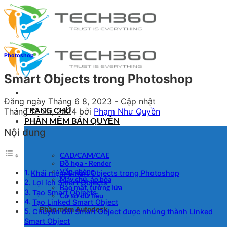
Bỏ
qua
nội
dung
Photoshop
Smart Objects trong Photoshop
Đăng ngày
Tháng 6 8, 2023
- Cập nhật
TRANG CHỦ
Tháng 12 25, 2024
bởi
Phạm Như Quyền
PHẦN MỀM BẢN QUYỀN
Nội dung
CAD/CAM/CAE
Đồ họa - Render
Văn phòng
Khái niệm Smart Objects trong Photoshop
Máy chủ, ảo hóa
Lợi ích Smart Objects
Bảo mật, tường lửa
Tạo Smart Objects
Cơ sở dữ liệu
Tạo Linked Smart Object
Phần mềm Autodesk
Chuyển đổi Smart Object được nhúng thành Linked
Smart Object