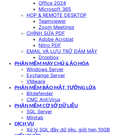
Office 2024
Microsoft 365
HỌP & REMOTE DESKTOP
Teamviewer
Zoom Meetings
CHỈNH SỬA PDF
Adobe Acrobat
Nitro PDF
EMAIL VÀ LƯU TRỮ ĐÁM MÂY
Dropbox
PHẦN MỀM MÁY CHỦ & ẢO HÓA
Windows Server
Exchange Server
VMware
PHẦN MỀM BẢO MẬT, TƯỜNG LỬA
Bitdefender
CMC AntiVirus
PHẦN MỀM CƠ SỞ DỮ LIỆU
SQL Server
Minitab
DỊCH VỤ
Xử lý SQL đầy dữ liệu, giới hạn 10GB