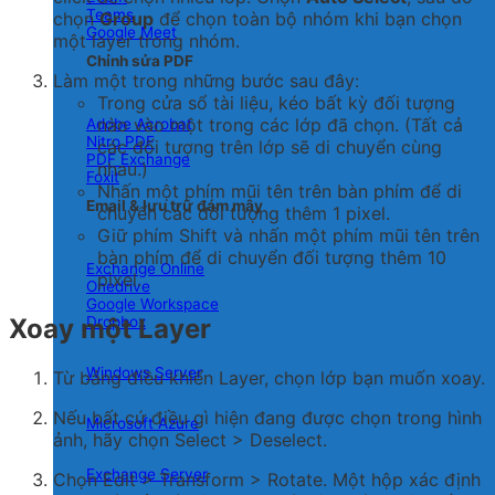
Teams
chọn
Group
để chọn toàn bộ nhóm khi bạn chọn
Google Meet
một layer trong nhóm.
Chỉnh sửa PDF
Làm một trong những bước sau đây:
Trong cửa sổ tài liệu, kéo bất kỳ đối tượng
nào vào một trong các lớp đã chọn. (Tất cả
Adobe Acrobat
Nitro PDF
các đối tượng trên lớp sẽ di chuyển cùng
PDF Exchange
nhau.)
Foxit
Nhấn một phím mũi tên trên bàn phím để di
Email & lưu trữ đám mây
chuyển các đối tượng thêm 1 pixel.
Giữ phím Shift và nhấn một phím mũi tên trên
bàn phím để di chuyển đối tượng thêm 10
Exchange Online
pixel.
Onedrive
Google Workspace
Xoay một Layer
Dropbox
Windows Server
Từ bảng
điều khiển Layer
, chọn lớp bạn muốn xoay.
Nếu bất cứ điều gì hiện đang được chọn trong hình
Microsoft Azure
ảnh, hãy chọn Select > Deselect.
Exchange Server
Chọn Edit > Transform > Rotate. Một hộp xác định