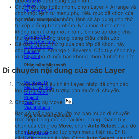
được đặt ở dưới cùng của nhóm.
3ds Max
Maya
Chọn một lớp hoặc nhóm, chọn
Layer > Arrange
và
Rhinoceros 3D
chọn một lệnh từ menu phụ. Nếu mục đã chọn của
bạn nằm trongmột nhóm, lệnh sẽ áp dụng cho thứ
Phần mềm Render
tự xếp chồng trong nhóm. Nếu mục được chọn
không nằm trong một nhóm, lệnh sẽ áp dụng cho
Chaos V-Ray
thứ tự xếp chồng trong bảng điều khiển Lớp.
Chaos Enscape
Để đảo ngược thứ tự của các lớp đã chọn, hãy
Chaos Corona
chọn
Layer > Arrange > Reverse
. Các tùy chọn này
Lumion
xuất hiện mờ đi nếu bạn không chọn ít nhất hai lớp.
Keyshot
Phần mềm Microsoft
Di chuyển nội dung của các Layer
Windows 11
Trong bảng điều khiển
Layer
, nhấp để chọn các
Microsoft 365
lớp chứa các đối tượng bạn muốn di chuyển.
Office 2024
Project
Chọn công cụ Move
.
Visio
Visual Studio
Bạn có thể chọn các lớp mà bạn muốn di chuyển
Họp & Remote Desktop
trực tiếp trong cửa sổ tài liệu. Trong thanh tùy
chọn của công cụ
Move
, chọn
Auto Select
, sau đó
chọn
Layer
từ các tùy chọn menu hiện ra. Shift-
TeamViewer
click để chọn nhiều lớp. Chọn
Auto Select
, sau đó
Zoom