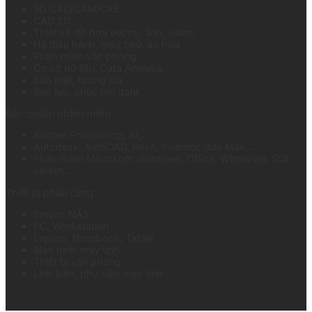
3D CAD/CAM/CAE
CAD 2D
Thiết kế đồ họa vector, ảnh, video
Hệ điều hành, máy chủ, ảo hóa
Phần mềm văn phòng
Cơ sở dữ liệu, Data Analysis
Bảo mật, tường lửa
Sao lưu, phục hồi data
Bản quyền phầm mềm
Adobe: Photoshop, AI,...
Autodesk: AutoCAD, Revit, Inventor, 3ds Max,...
Phần mềm Microsoft: Windows, Office, Winserver, SQL
server,...
Thiết bị phần cứng
Server, NAS
PC, Workstation
Laptop, Notebook, Tablet
Màn hình máy tính
Thiết bị văn phòng
Linh kiện, phụ kiện máy tính