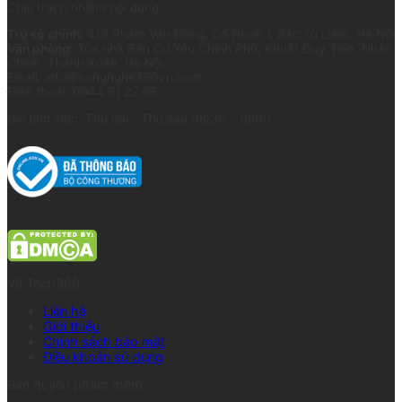
Chịu trách nhiệm nội dung:
Trụ sở chính:
413 Phạm Văn Đồng, Cổ Nhuế 1, Bắc Từ Liêm, Hà Nội
Văn phòng:
Tòa nhà Ban Cơ Yếu Chính Phủ, Khuất Duy Tiến, Nhân
Chính, Thanh Xuân, Hà Nội
Email: info@congnghe360vn.com
Điện thoại: 0944 61 22 68
Giờ làm việc: Thứ hai - Thứ sáu 08:30 - 18:00
Về Tech360
Liên hệ
Giới thiệu
Chính sách bảo mật
Điều khoản sử dụng
Bản quyền phầm mềm