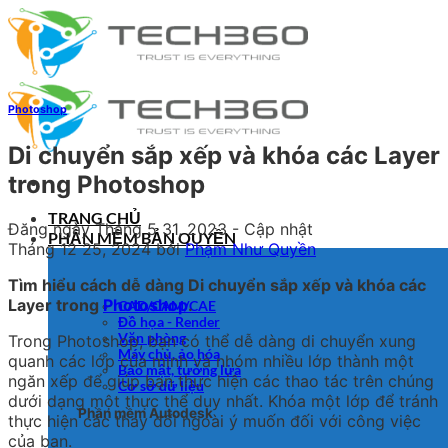
Bỏ
qua
nội
dung
Photoshop
Di chuyển sắp xếp và khóa các Layer
trong Photoshop
TRANG CHỦ
Đăng ngày
Tháng 5 31, 2023
- Cập nhật
PHẦN MỀM BẢN QUYỀN
Tháng 12 25, 2024
bởi
Phạm Như Quyền
Tìm hiểu cách dễ dàng Di chuyển sắp xếp và khóa các
Layer trong
Photoshop
.
CAD/CAM/CAE
Đồ họa - Render
Văn phòng
Trong Photoshop, bạn có thể dễ dàng di chuyển xung
Máy chủ, ảo hóa
quanh các lớp của mình và nhóm nhiều lớp thành một
Bảo mật, tường lửa
ngăn xếp để giúp bạn thực hiện các thao tác trên chúng
Cơ sở dữ liệu
dưới dạng một thực thể duy nhất. Khóa một lớp để tránh
Phần mềm Autodesk
thực hiện các thay đổi ngoài ý muốn đối với công việc
của bạn.