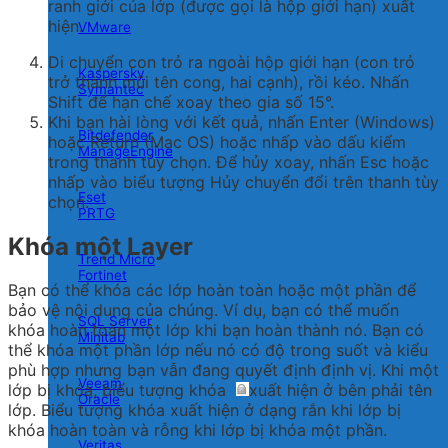
ranh giới của lớp (được gọi là hộp giới hạn) xuất
hiện.
VMware
Di chuyển con trỏ ra ngoài hộp giới hạn (con trỏ
Kaspersky
trở thành mũi tên cong, hai cạnh), rồi kéo. Nhấn
Symantec
Shift để hạn chế xoay theo gia số 15°.
Khi bạn hài lòng với kết quả, nhấn Enter (Windows)
Bitdefender
hoặc Return (Mac OS) hoặc nhấp vào dấu kiểm
ManageEngine
trong thanh tùy chọn. Để hủy xoay, nhấn Esc hoặc
nhấp vào biểu tượng Hủy chuyển đổi trên thanh tùy
Eset
chọn.
PRTG
Khóa một Layer
Trend Micro
Fortinet
Bạn có thể khóa các lớp hoàn toàn hoặc một phần để
bảo vệ nội dung của chúng. Ví dụ, bạn có thể muốn
SQL Server
khóa hoàn toàn một lớp khi bạn hoàn thành nó. Bạn có
Minitab
thể khóa một phần lớp nếu nó có độ trong suốt và kiểu
phù hợp nhưng bạn vẫn đang quyết định định vị. Khi một
Veeam
lớp bị khóa, biểu tượng khóa
xuất hiện ở bên phải tên
Oracle
lớp. Biểu tượng khóa xuất hiện ở dạng rắn khi lớp bị
khóa hoàn toàn và rỗng khi lớp bị khóa một phần.
Veritas