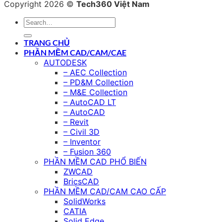
Copyright 2026 ©
Tech360 Việt Nam
TRANG CHỦ
PHẦN MỀM CAD/CAM/CAE
AUTODESK
– AEC Collection
– PD&M Collection
– M&E Collection
– AutoCAD LT
– AutoCAD
– Revit
– Civil 3D
– Inventor
– Fusion 360
PHẦN MỀM CAD PHỔ BIẾN
ZWCAD
BricsCAD
PHẦN MỀM CAD/CAM CAO CẤP
SolidWorks
CATIA
Solid Edge