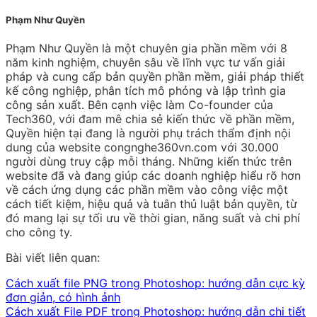
Phạm Như Quyền
Phạm Như Quyền là một chuyên gia phần mềm với 8
năm kinh nghiệm, chuyên sâu về lĩnh vực tư vấn giải
pháp và cung cấp bản quyền phần mềm, giải pháp thiết
kế công nghiệp, phân tích mô phỏng và lập trình gia
công sản xuất. Bên cạnh việc làm Co-founder của
Tech360, với đam mê chia sẻ kiến thức về phần mềm,
Quyền hiện tại đang là người phụ trách thẩm định nội
dung của website congnghe360vn.com với 30.000
người dùng truy cập mỗi tháng. Những kiến thức trên
website đã và đang giúp các doanh nghiệp hiểu rõ hơn
về cách ứng dụng các phần mềm vào công việc một
cách tiết kiệm, hiệu quả và tuân thủ luật bản quyền, từ
đó mang lại sự tối ưu về thời gian, năng suất và chi phí
cho công ty.
Bài viết liên quan:
Cách xuất file PNG trong Photoshop: hướng dẫn cực kỳ
đơn giản, có hình ảnh
Cách xuất File PDF trong Photoshop: hướng dẫn chi tiết