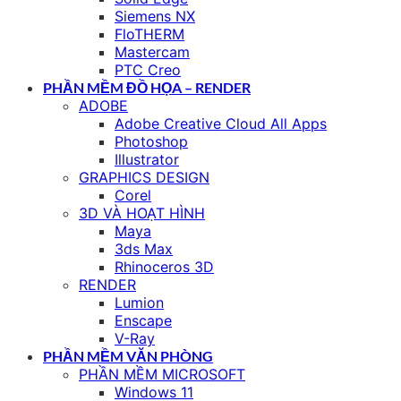
Siemens NX
FloTHERM
Mastercam
PTC Creo
PHẦN MỀM ĐỒ HỌA – RENDER
ADOBE
Adobe Creative Cloud All Apps
Photoshop
Illustrator
GRAPHICS DESIGN
Corel
3D VÀ HOẠT HÌNH
Maya
3ds Max
Rhinoceros 3D
RENDER
Lumion
Enscape
V-Ray
PHẦN MỀM VĂN PHÒNG
PHẦN MỀM MICROSOFT
Windows 11