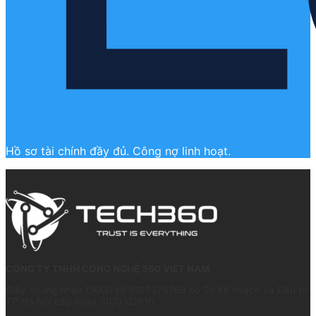
Hồ sơ tài chính đầy đủ. Công nợ linh hoạt.
CÔNG TY TNHH CÔNG NGHỆ 360 VIỆT NAM
Giấy chứng nhận ĐKKD số 0107375763 do Sở Kế hoạch và Đầu tư
TP Hà Nội cấp ngày 30/03/2016