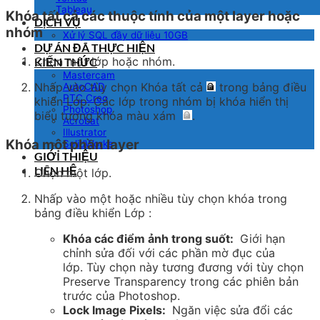
Tableau
Khóa tất cả các thuộc tính của một layer hoặc
DỊCH VỤ
nhóm
Xử lý SQL đầy dữ liệu 10GB
DỰ ÁN ĐÃ THỰC HIỆN
Chọn một lớp hoặc nhóm.
KIẾN THỨC
Mastercam
Nhấp vào tùy chọn
Khóa tất cả
trong bảng
điều
AutoCAD
PTC Creo
khiển Lớp
. Các lớp trong nhóm bị khóa hiển thị
Photoshop
biểu tượng khóa màu xám
.
Acrobat
Illustrator
Khóa một phần layer
SolidWorks
GIỚI THIỆU
LIÊN HỆ
Chọn một lớp.
Nhấp vào một hoặc nhiều tùy chọn khóa trong
bảng điều khiển
Lớp
:
Khóa các điểm ảnh trong suốt:
Giới hạn
chỉnh sửa đối với các phần mờ đục của
lớp. Tùy chọn này tương đương với tùy chọn
Preserve Transparency trong các phiên bản
trước của Photoshop.
Lock Image Pixels:
Ngăn việc sửa đổi các