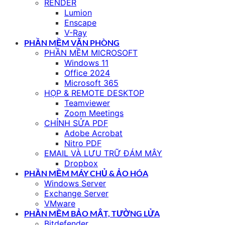
RENDER
Lumion
Enscape
V-Ray
PHẦN MỀM VĂN PHÒNG
PHẦN MỀM MICROSOFT
Windows 11
Office 2024
Microsoft 365
HỌP & REMOTE DESKTOP
Teamviewer
Zoom Meetings
CHỈNH SỬA PDF
Adobe Acrobat
Nitro PDF
EMAIL VÀ LƯU TRỮ ĐÁM MÂY
Dropbox
PHẦN MỀM MÁY CHỦ & ẢO HÓA
Windows Server
Exchange Server
VMware
PHẦN MỀM BẢO MẬT, TƯỜNG LỬA
Bitdefender