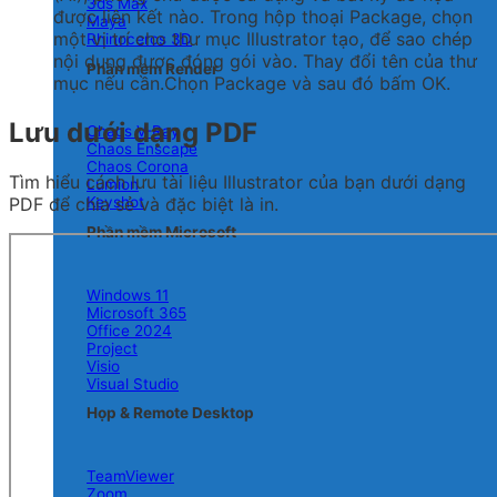
3ds Max
được liên kết nào. Trong hộp thoại Package, chọn
Maya
một vị trí cho thư mục Illustrator tạo, để sao chép
Rhinoceros 3D
nội dung được đóng gói vào. Thay đổi tên của thư
Phần mềm Render
mục nếu cần.Chọn Package và sau đó bấm OK.
Lưu dưới dạng PDF
Chaos V-Ray
Chaos Enscape
Chaos Corona
Tìm hiểu cách lưu tài liệu Illustrator của bạn dưới dạng
Lumion
PDF để chia sẻ và đặc biệt là in.
Keyshot
Phần mềm Microsoft
Windows 11
Microsoft 365
Office 2024
Project
Visio
Visual Studio
Họp & Remote Desktop
TeamViewer
Zoom