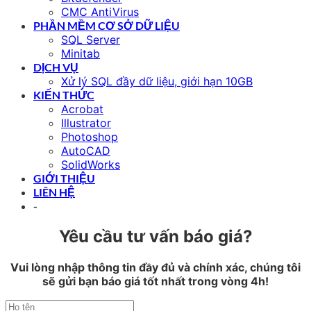
CMC AntiVirus
PHẦN MỀM CƠ SỞ DỮ LIỆU
SQL Server
Minitab
DỊCH VỤ
Xử lý SQL đầy dữ liệu, giới hạn 10GB
KIẾN THỨC
Acrobat
Illustrator
Photoshop
AutoCAD
SolidWorks
GIỚI THIỆU
LIÊN HỆ
-
Yêu cầu tư vấn báo giá?
Vui lòng nhập thông tin đầy đủ và chính xác, chúng tôi
sẽ gửi bạn báo giá tốt nhất trong vòng 4h!