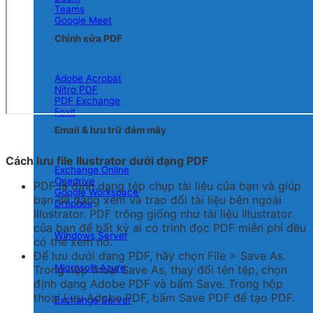
Teams
Google Meet
Chỉnh sửa PDF
Adobe Acrobat
Nitro PDF
PDF Exchange
Foxit
Email & lưu trữ đám mây
Cách lưu file Ilustrator dưới dạng PDF
Exchange Online
Onedrive
PDF là định dạng tệp chụp tài liệu của bạn và giúp
Google Workspace
bạn dễ dàng xem và trao đổi tài liệu bên ngoài
Dropbox
Illustrator. PDF trông giống như tài liệu Illustrator
của bạn để bất kỳ ai có trình đọc PDF miễn phí đều
Windows Server
có thể xem nó.
Để lưu dưới dạng PDF, hãy chọn File > Save As.
Microsoft Azure
Trong hộp thoại Save As, thay đổi tên tệp, chọn
định dạng Adobe PDF và bấm Save. Trong hộp
thoại Lưu Adobe PDF, bấm Save PDF để tạo PDF.
Exchange Server