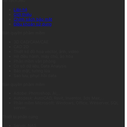
Về Tech360
Liên hệ
Giới thiệu
Chính sách bảo mật
Điều khoản sử dụng
Bản quyền phầm mềm
3D CAD/CAM/CAE
CAD 2D
Thiết kế đồ họa vector, ảnh, video
Hệ điều hành, máy chủ, ảo hóa
Phần mềm văn phòng
Cơ sở dữ liệu, Data Analysis
Bảo mật, tường lửa
Sao lưu, phục hồi data
Bản quyền phầm mềm
Adobe: Photoshop, AI,...
Autodesk: AutoCAD, Revit, Inventor, 3ds Max,...
Phần mềm Microsoft: Windows, Office, Winserver, SQL
server,...
Thiết bị phần cứng
Server, NAS