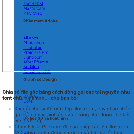
FloTHERM
Mastercam
PTC Creo
Phần mềm Adobe
All apps
Photoshop
Illustrator
Premiere Pro
Lightroom
After Effects
Audition
Substance 3D
Graphics Design
Chia sẻ file gốc bằng cách đóng gói các tài nguyên như
Canva
font chữ, hình ảnh,… cho bạn bè:
Corel
Khi gửi cho ai đó một tệp Illustrator, hãy chắc chắn
gửi tất cả các hình ảnh và phông chữ được liên kết
Đồ họa 3D và hoạt hình
cùng với tệp.
Chọn File > Package để sao chép tài liệu Illustrator
(AI), phông chữ được sử dụng và bất kỳ đồ họa