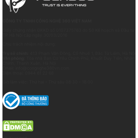
CÔNG TY TNHH CÔNG NGHỆ 360 VIỆT NAM
Giấy chứng nhận ĐKKD số 0107375763 do Sở Kế hoạch và Đầu tư
TP Hà Nội cấp ngày 30/03/2016
Chịu trách nhiệm nội dung:
Trụ sở chính:
413 Phạm Văn Đồng, Cổ Nhuế 1, Bắc Từ Liêm, Hà Nội
Văn phòng:
Tòa nhà Ban Cơ Yếu Chính Phủ, Khuất Duy Tiến, Nhân
Chính, Thanh Xuân, Hà Nội
Email: info@congnghe360vn.com
Điện thoại: 0944 61 22 68
Giờ làm việc: Thứ hai - Thứ sáu 08:30 - 18:00