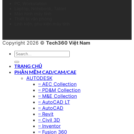
PC, Workstation
Laptop, Notebook, Tablet
Màn hình máy tính
Thiết bị văn phòng
Linh kiện, phụ kiện máy tính
Copyright 2026 ©
Tech360 Việt Nam
TRANG CHỦ
PHẦN MỀM CAD/CAM/CAE
AUTODESK
– AEC Collection
– PD&M Collection
– M&E Collection
– AutoCAD LT
– AutoCAD
– Revit
– Civil 3D
– Inventor
– Fusion 360