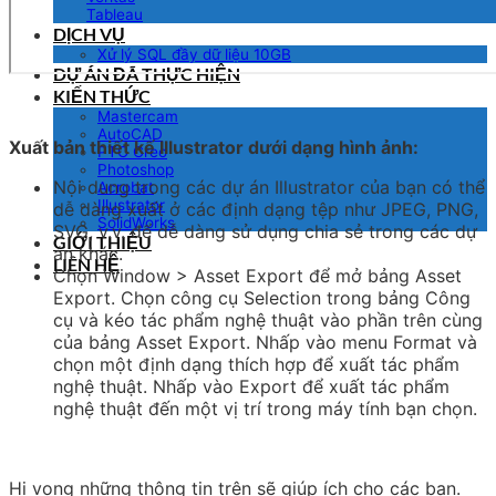
Tableau
DỊCH VỤ
Xử lý SQL đầy dữ liệu 10GB
DỰ ÁN ĐÃ THỰC HIỆN
KIẾN THỨC
Mastercam
AutoCAD
Xuất bản thiết kế Illustrator dưới dạng hình ảnh:
PTC Creo
Photoshop
Nội dung trong các dự án Illustrator của bạn có thể
Acrobat
Illustrator
dễ dàng xuất ở các định dạng tệp như JPEG, PNG,
SolidWorks
SVG, v.v. để dễ dàng sử dụng chia sẻ trong các dự
GIỚI THIỆU
án khác.
LIÊN HỆ
Chọn Window > Asset Export để mở bảng Asset
Export. Chọn công cụ Selection trong bảng Công
cụ và kéo tác phẩm nghệ thuật vào phần trên cùng
của bảng Asset Export. Nhấp vào menu Format và
chọn một định dạng thích hợp để xuất tác phẩm
nghệ thuật. Nhấp vào Export để xuất tác phẩm
nghệ thuật đến một vị trí trong máy tính bạn chọn.
Hi vọng những thông tin trên sẽ giúp ích cho các bạn.