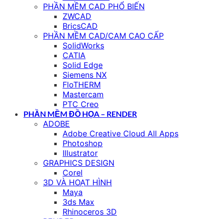
PHẦN MỀM CAD PHỔ BIẾN
ZWCAD
BricsCAD
PHẦN MỀM CAD/CAM CAO CẤP
SolidWorks
CATIA
Solid Edge
Siemens NX
FloTHERM
Mastercam
PTC Creo
PHẦN MỀM ĐỒ HỌA – RENDER
ADOBE
Adobe Creative Cloud All Apps
Photoshop
Illustrator
GRAPHICS DESIGN
Corel
3D VÀ HOẠT HÌNH
Maya
3ds Max
Rhinoceros 3D