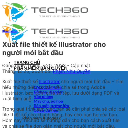
Bỏ
qua
nội
dung
Illustrator
Xuất file thiết kế Illustrator cho
người mới bắt đầu
TRANG CHỦ
Đăng ngày
Tháng 7 20, 2023
- Cập nhật
PHẦN MỀM BẢN QUYỀN
Tháng 12 25, 2024
bởi
Phạm Như Quyền
Xuất file thiết kế
Illustrator
cho người mới bắt đầu – Tìm
hiểu những điều cơ bản về chia sẻ trong Adobe
CAD/CAM/CAE
Đồ họa - Render
Illustrator, bao gồm chia sẻ tệp, lưu dưới dạng PDF và
Văn phòng
xuất hình ảnh.
Máy chủ, ảo hóa
Bảo mật, tường lửa
Trong quá trình làm việc bạn sẽ cần phải chia sẻ các loại
Cơ sở dữ liệu
file thiết kế cho khách hàng, hay cho bạn bè của bạn.
Phần mềm Autodesk
Hôm nay Tech60 sẽ hướng dẫn cho bạn cách xuất file
và chia sẻ file đơn giản nhất cho người mới bắt đầu.