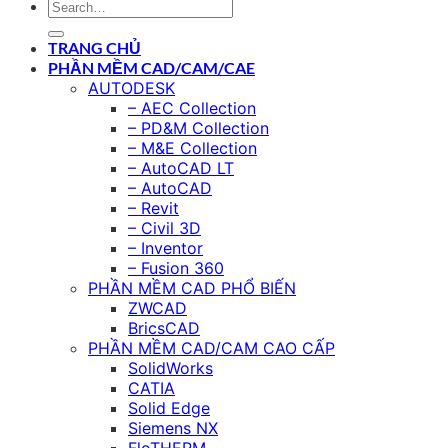
TRANG CHỦ
PHẦN MỀM CAD/CAM/CAE
AUTODESK
– AEC Collection
– PD&M Collection
– M&E Collection
– AutoCAD LT
– AutoCAD
– Revit
– Civil 3D
– Inventor
– Fusion 360
PHẦN MỀM CAD PHỔ BIẾN
ZWCAD
BricsCAD
PHẦN MỀM CAD/CAM CAO CẤP
SolidWorks
CATIA
Solid Edge
Siemens NX
FloTHERM