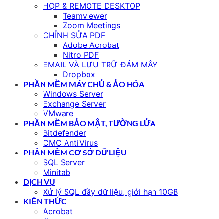
HỌP & REMOTE DESKTOP
Teamviewer
Zoom Meetings
CHỈNH SỬA PDF
Adobe Acrobat
Nitro PDF
EMAIL VÀ LƯU TRỮ ĐÁM MÂY
Dropbox
PHẦN MỀM MÁY CHỦ & ẢO HÓA
Windows Server
Exchange Server
VMware
PHẦN MỀM BẢO MẬT, TƯỜNG LỬA
Bitdefender
CMC AntiVirus
PHẦN MỀM CƠ SỞ DỮ LIỆU
SQL Server
Minitab
DỊCH VỤ
Xử lý SQL đầy dữ liệu, giới hạn 10GB
KIẾN THỨC
Acrobat