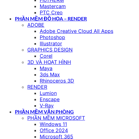
Mastercam
PTC Creo
PHẦN MỀM ĐỒ HỌA – RENDER
ADOBE
Adobe Creative Cloud All Apps
Photoshop
Illustrator
GRAPHICS DESIGN
Corel
3D VÀ HOẠT HÌNH
Maya
3ds Max
Rhinoceros 3D
RENDER
Lumion
Enscape
V-Ray
PHẦN MỀM VĂN PHÒNG
PHẦN MỀM MICROSOFT
Windows 11
Office 2024
Microsoft 365