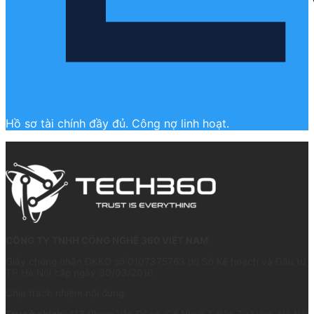
Hồ sơ tài chính đầy đủ. Công nợ linh hoạt.
CÔNG TY TNHH CÔNG NGHỆ 360 VIỆT NAM
Giấy chứng nhận ĐKKD số 0107375763 do Sở Kế hoạch và Đầu tư
TP Hà Nội cấp ngày 30/03/2016
Chịu trách nhiệm nội dung: