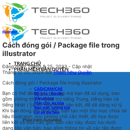
Bỏ
qua
nội
dung
Illustrator
Cách đóng gói / Package file trong
illustrator
TRANG CHỦ
Đăng ngày
Tháng 8 25, 2023
- Cập nhật
PHẦN MỀM BẢN QUYỀN
Tháng 12 25, 2024
bởi
Phạm Như Quyền
Cách đóng gói / Package file trong illustrator
CAD/CAM/CAE
Bạn có thể đóng gói các tệp mà bạn đã sử dụng, bao
Đồ họa - Render
Văn phòng
gồm phông chữ ( ngoại trừ tiếng Trung, tiếng Hàn và
Máy chủ, ảo hóa
tiếng Nhật ) và đồ họa được liên kết, để dễ dàng xử lý.
Bảo mật, tường lửa
Khi bạn đóng gói một tệp, bạn tạo một thư mục chứa tài
Cơ sở dữ liệu
liệu Illustrator, mọi phông chữ cần thiết, đồ họa được
Phần mềm Autodesk
liên kết và báo cáo gói. Báo cáo này, được lưu dưới
dạng tệp văn bản, bao gồm thông tin về các tệp được