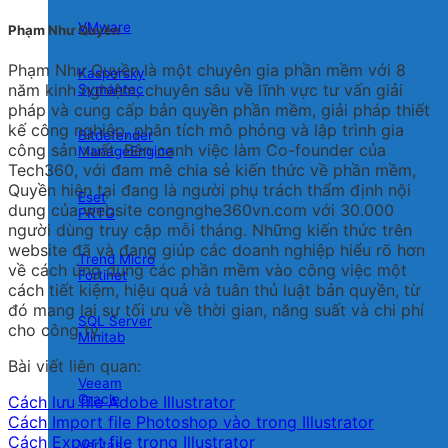
VMware
Phạm Như Quyền
Phạm Như Quyền là một chuyên gia phần mềm với 8
Kaspersky
năm kinh nghiệm, chuyên sâu về lĩnh vực tư vấn giải
Symantec
pháp và cung cấp bản quyền phần mềm, giải pháp thiết
kế công nghiệp, phân tích mô phỏng và lập trình gia
Bitdefender
công sản xuất. Bên cạnh việc làm Co-founder của
ManageEngine
Tech360, với đam mê chia sẻ kiến thức về phần mềm,
Quyền hiện tại đang là người phụ trách thẩm định nội
Eset
dung của website congnghe360vn.com với 30.000
PRTG
người dùng truy cập mỗi tháng. Những kiến thức trên
website đã và đang giúp các doanh nghiệp hiểu rõ hơn
Trend Micro
về cách ứng dụng các phần mềm vào công việc một
Fortinet
cách tiết kiệm, hiệu quả và tuân thủ luật bản quyền, từ
đó mang lại sự tối ưu về thời gian, năng suất và chi phí
SQL Server
cho công ty.
Minitab
Bài viết liên quan:
Veeam
Oracle
Cách lưu file Adobe Illustrator
Cách Import file Photoshop vào trong Illustrator
Cách Export file trong Illustrator
Veritas