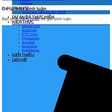
Tableau
DỊCH VỤ
Để lại một bình luận
Xử lý SQL đầy dữ liệu 10GB
DỰ ÁN ĐÃ THỰC HIỆN
Bạn phải
đăng nhập
để gửi bình luận.
KIẾN THỨC
Mastercam
AutoCAD
PTC Creo
Photoshop
Acrobat
Illustrator
SolidWorks
GIỚI THIỆU
LIÊN HỆ