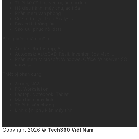
Thiết kế đồ họa vector, ảnh, video
Hệ điều hành, máy chủ, ảo hóa
Phần mềm văn phòng
Cơ sở dữ liệu, Data Analysis
Bảo mật, tường lửa
Sao lưu, phục hồi data
Bản quyền phầm mềm
Adobe: Photoshop, AI,...
Autodesk: AutoCAD, Revit, Inventor, 3ds Max,...
Phần mềm Microsoft: Windows, Office, Winserver, SQL
server,...
Thiết bị phần cứng
Server, NAS
PC, Workstation
Laptop, Notebook, Tablet
Màn hình máy tính
Thiết bị văn phòng
Linh kiện, phụ kiện máy tính
Copyright 2026 ©
Tech360 Việt Nam