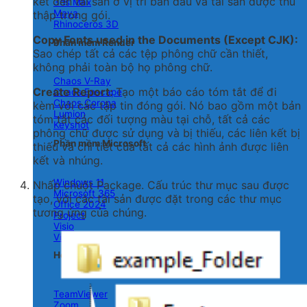
kết đến tài sản ở vị trí ban đầu và tài sản được thu
3ds Max
Maya
thập trong gói.
Rhinoceros 3D
Copy Fonts used in the Documents (Except CJK):
Phần mềm Render
Sao chép tất cả các tệp phông chữ cần thiết,
không phải toàn bộ họ phông chữ.
Chaos V-Ray
Create Report:
Tạo một báo cáo tóm tắt để đi
Chaos Enscape
Chaos Corona
kèm với các tập tin đóng gói. Nó bao gồm một bản
Lumion
tóm tắt các đối tượng màu tại chỗ, tất cả các
Keyshot
phông chữ được sử dụng và bị thiếu, các liên kết bị
Phần mềm Microsoft
thiếu và chi tiết của tất cả các hình ảnh được liên
kết và nhúng.
Windows 11
Nhấp chuột Package. Cấu trúc thư mục sau được
Microsoft 365
tạo, với các tài sản được đặt trong các thư mục
Office 2024
tương ứng của chúng.
Project
Visio
Visual Studio
Họp & Remote Desktop
TeamViewer
Zoom