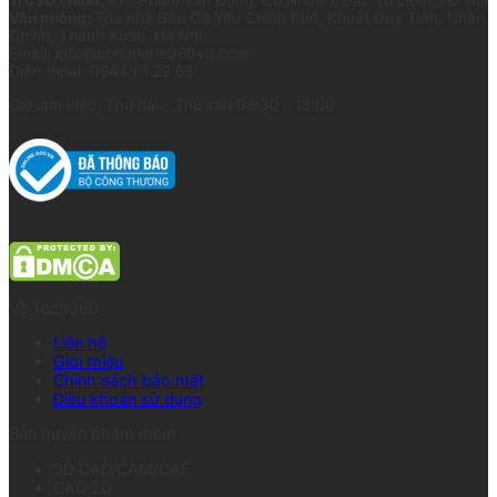
Trụ sở chính:
413 Phạm Văn Đồng, Cổ Nhuế 1, Bắc Từ Liêm, Hà Nội
Văn phòng:
Tòa nhà Ban Cơ Yếu Chính Phủ, Khuất Duy Tiến, Nhân
Chính, Thanh Xuân, Hà Nội
Email: info@congnghe360vn.com
Điện thoại: 0944 61 22 68
Giờ làm việc: Thứ hai - Thứ sáu 08:30 - 18:00
Về Tech360
Liên hệ
Giới thiệu
Chính sách bảo mật
Điều khoản sử dụng
Bản quyền phầm mềm
3D CAD/CAM/CAE
CAD 2D