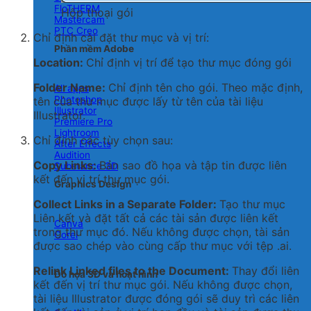
FloTHERM
Hộp thoại gói
Mastercam
PTC Creo
Chỉ định cài đặt thư mục và vị trí:
Phần mềm Adobe
Location:
Chỉ định vị trí để tạo thư mục đóng gói
Folder Name:
Chỉ định tên cho gói. Theo mặc định,
All apps
Photoshop
tên của thư mục được lấy từ tên của tài liệu
Illustrator
Illustrator.
Premiere Pro
Lightroom
Chỉ định các tùy chọn sau:
After Effects
Audition
Copy Links:
Bản sao đồ họa và tập tin được liên
Substance 3D
kết đến vị trí thư mục gói.
Graphics Design
Collect Links in a Separate Folder:
Tạo thư mục
Liên kết và đặt tất cả các tài sản được liên kết
Canva
trong thư mục đó. Nếu không được chọn, tài sản
Corel
được sao chép vào cùng cấp thư mục với tệp .ai.
Relink Linked files to the Document:
Thay đổi liên
Đồ họa 3D và hoạt hình
kết đến vị trí thư mục gói. Nếu không được chọn,
tài liệu Illustrator được đóng gói sẽ duy trì các liên